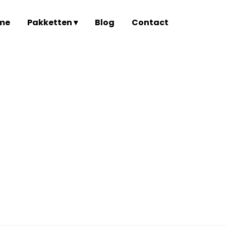
me
Pakketten ▾
Blog
Contact
ebdesign Meer Kl
Home
Waarom Goed Webdesign Meer Klanten Opleve